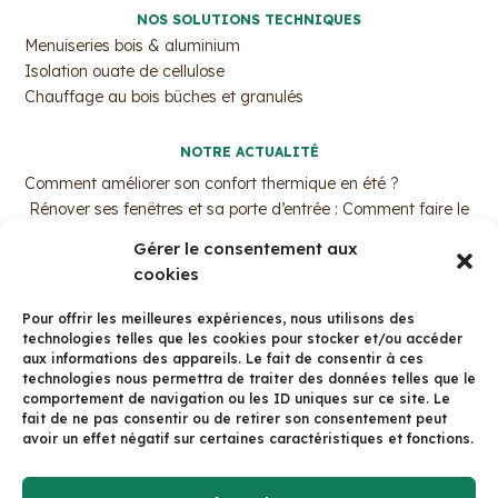
NOS SOLUTIONS TECHNIQUES
Menuiseries bois & aluminium
Isolation ouate de cellulose
Chauffage au bois bûches et granulés
NOTRE ACTUALITÉ
Comment améliorer son confort thermique en été ?
Rénover ses fenêtres et sa porte d’entrée : Comment faire le
bon choix ?
Gérer le consentement aux
MaPrimeRénov’ : Pourquoi c’est le moment d’agir ?
cookies
Trouvez votre professionnel de l’isolation par ouate de
cellulose !
Pour offrir les meilleures expériences, nous utilisons des
La fenêtre bois aluminium avec Arbor&Sens
technologies telles que les cookies pour stocker et/ou accéder
aux informations des appareils. Le fait de consentir à ces
technologies nous permettra de traiter des données telles que le
CONTACT
comportement de navigation ou les ID uniques sur ce site. Le
125 Av. du Dr Valois, 38500 Voiron
fait de ne pas consentir ou de retirer son consentement peut
avoir un effet négatif sur certaines caractéristiques et fonctions.
Tél: 04 58 15 01 01
Formulaire de contact