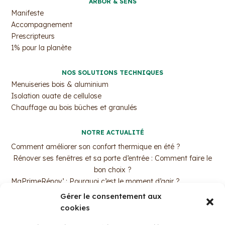
ARBOR & SENS
Manifeste
Accompagnement
Prescripteurs
1% pour la planète
NOS SOLUTIONS TECHNIQUES
Menuiseries bois & aluminium
Isolation ouate de cellulose
Chauffage au bois bûches et granulés
NOTRE ACTUALITÉ
Comment améliorer son confort thermique en été ?
Rénover ses fenêtres et sa porte d’entrée : Comment faire le
bon choix ?
MaPrimeRénov’ : Pourquoi c’est le moment d’agir ?
Trouvez votre professionnel de l’isolation par ouate de
Gérer le consentement aux
cellulose !
cookies
La fenêtre bois aluminium avec Arbor&Sens