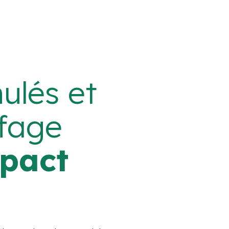
ulés et
ffage
mpact