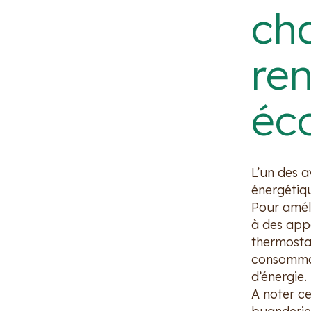
cha
re
éc
L’un des a
énergétiqu
Pour amél
à des app
thermosta
consommat
d’énergie.
A noter c