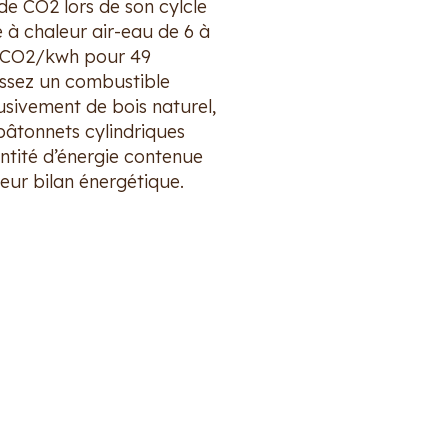
de CO2 lors de son cylcle
à chaleur air-eau de 6 à
6 gCO2/kwh pour 49
issez un combustible
lusivement de bois naturel,
bâtonnets cylindriques
antité d’énergie contenue
leur bilan énergétique.