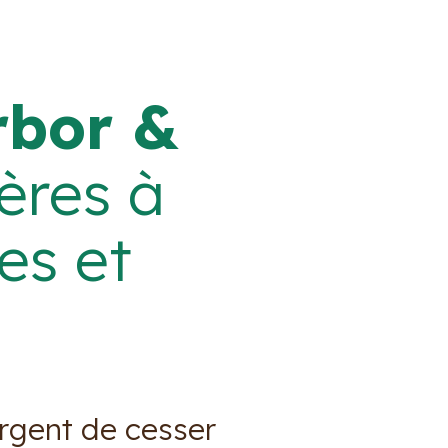
rbor &
ères à
es et
urgent de cesser