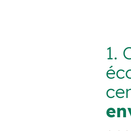
1. 
éco
ce
en