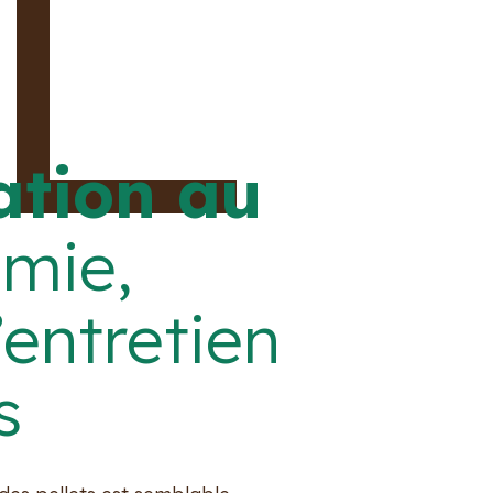
sation au
mie,
d’entretien
s