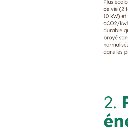
Plus écolo
de vie (2
10 kW) et
gCO2/kwh)
durable qu
broyé sans
normalisés
dans les p
2.
én