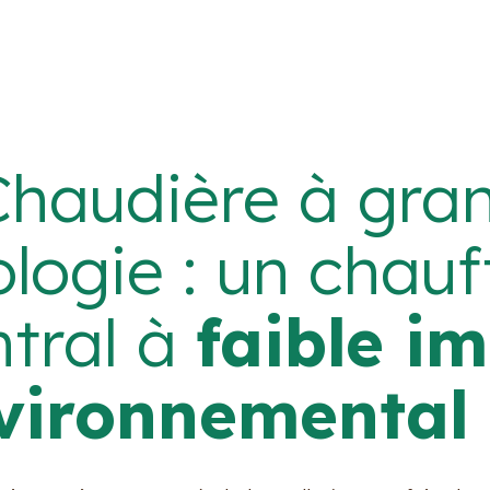
Chaudière à gran
logie : un chau
ntral à
faible i
vironnemental