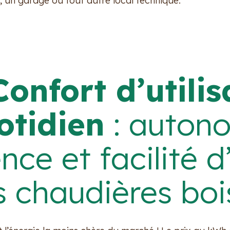
 un garage ou tout autre local technique.
Confort d’utili
otidien
: autono
ence et facilité 
s chaudières boi