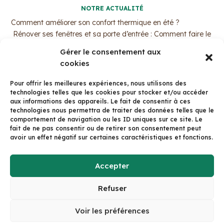
NOTRE ACTUALITÉ
Comment améliorer son confort thermique en été ?
Rénover ses fenêtres et sa porte d’entrée : Comment faire le
bon choix ?
Gérer le consentement aux
MaPrimeRénov’ : Pourquoi c’est le moment d’agir ?
cookies
Trouvez votre professionnel de l’isolation par ouate de
cellulose !
Pour offrir les meilleures expériences, nous utilisons des
La fenêtre bois aluminium avec Arbor&Sens
technologies telles que les cookies pour stocker et/ou accéder
aux informations des appareils. Le fait de consentir à ces
technologies nous permettra de traiter des données telles que le
CONTACT
comportement de navigation ou les ID uniques sur ce site. Le
125 Av. du Dr Valois, 38500 Voiron
fait de ne pas consentir ou de retirer son consentement peut
avoir un effet négatif sur certaines caractéristiques et fonctions.
Tél: 04 58 15 01 01
Formulaire de contact
Accepter
Refuser
© arboretsens.eco 2023 -
mentions légales
-
politique de confidentialité
| Ce site a été réalisé
Voir les préférences
par
Azimuts Communication