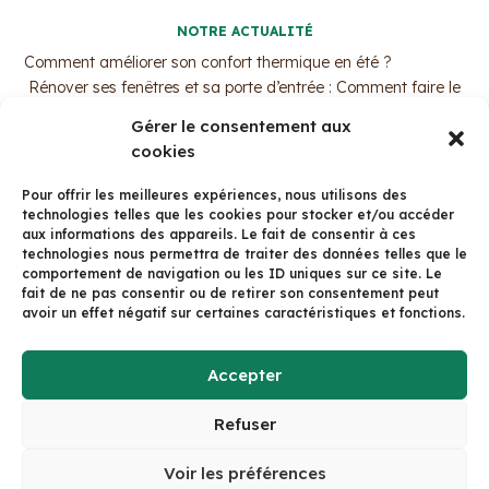
NOTRE ACTUALITÉ
Comment améliorer son confort thermique en été ?
Rénover ses fenêtres et sa porte d’entrée : Comment faire le
bon choix ?
Gérer le consentement aux
MaPrimeRénov’ : Pourquoi c’est le moment d’agir ?
cookies
Trouvez votre professionnel de l’isolation par ouate de
cellulose !
Pour offrir les meilleures expériences, nous utilisons des
La fenêtre bois aluminium avec Arbor&Sens
technologies telles que les cookies pour stocker et/ou accéder
aux informations des appareils. Le fait de consentir à ces
technologies nous permettra de traiter des données telles que le
CONTACT
comportement de navigation ou les ID uniques sur ce site. Le
125 Av. du Dr Valois, 38500 Voiron
fait de ne pas consentir ou de retirer son consentement peut
avoir un effet négatif sur certaines caractéristiques et fonctions.
Tél: 04 58 15 01 01
Formulaire de contact
Accepter
Refuser
© arboretsens.eco 2023 -
mentions légales
-
politique de confidentialité
| Ce site a été réalisé
Voir les préférences