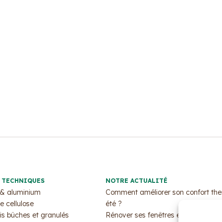
 TECHNIQUES
NOTRE ACTUALITÉ
 & aluminium
Comment améliorer son confort th
e cellulose
été ?
is bûches et granulés
Rénover ses fenêtres et sa porte d’e