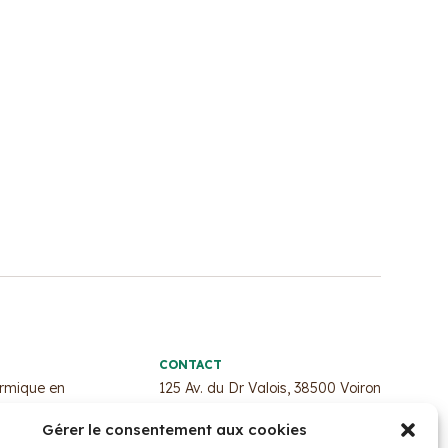
CONTACT
ermique en
125 Av. du Dr Valois, 38500 Voiron
Tél: 04 58 15 01 01
Gérer le consentement aux cookies
ntrée :
Formulaire de contact