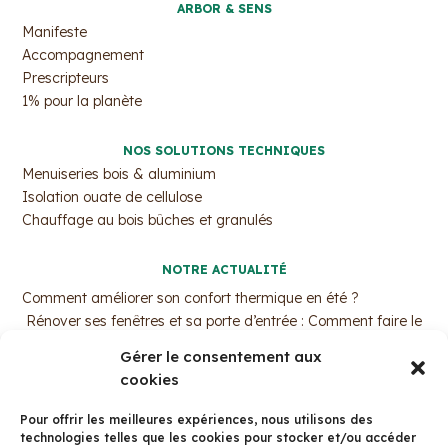
ARBOR & SENS
Manifeste
Accompagnement
Prescripteurs
1% pour la planète
NOS SOLUTIONS TECHNIQUES
Menuiseries bois & aluminium
Isolation ouate de cellulose
Chauffage au bois bûches et granulés
NOTRE ACTUALITÉ
Comment améliorer son confort thermique en été ?
Rénover ses fenêtres et sa porte d’entrée : Comment faire le
bon choix ?
Gérer le consentement aux
MaPrimeRénov’ : Pourquoi c’est le moment d’agir ?
cookies
Trouvez votre professionnel de l’isolation par ouate de
cellulose !
Pour offrir les meilleures expériences, nous utilisons des
La fenêtre bois aluminium avec Arbor&Sens
technologies telles que les cookies pour stocker et/ou accéder