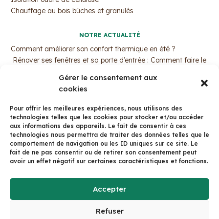
Chauffage au bois bûches et granulés
NOTRE ACTUALITÉ
Comment améliorer son confort thermique en été ?
Rénover ses fenêtres et sa porte d’entrée : Comment faire le
bon choix ?
Gérer le consentement aux
MaPrimeRénov’ : Pourquoi c’est le moment d’agir ?
cookies
Trouvez votre professionnel de l’isolation par ouate de
cellulose !
Pour offrir les meilleures expériences, nous utilisons des
La fenêtre bois aluminium avec Arbor&Sens
technologies telles que les cookies pour stocker et/ou accéder
aux informations des appareils. Le fait de consentir à ces
technologies nous permettra de traiter des données telles que le
CONTACT
comportement de navigation ou les ID uniques sur ce site. Le
125 Av. du Dr Valois, 38500 Voiron
fait de ne pas consentir ou de retirer son consentement peut
avoir un effet négatif sur certaines caractéristiques et fonctions.
Tél: 04 58 15 01 01
Formulaire de contact
Accepter
Refuser