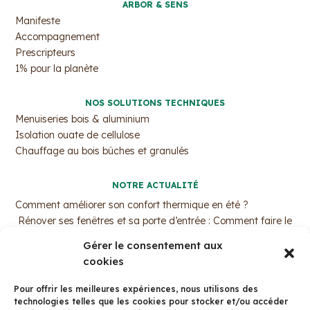
ARBOR & SENS
Manifeste
Accompagnement
Prescripteurs
1% pour la planète
NOS SOLUTIONS TECHNIQUES
Menuiseries bois & aluminium
Isolation ouate de cellulose
Chauffage au bois bûches et granulés
NOTRE ACTUALITÉ
Comment améliorer son confort thermique en été ?
Rénover ses fenêtres et sa porte d’entrée : Comment faire le
bon choix ?
Gérer le consentement aux
MaPrimeRénov’ : Pourquoi c’est le moment d’agir ?
cookies
Trouvez votre professionnel de l’isolation par ouate de
cellulose !
Pour offrir les meilleures expériences, nous utilisons des
La fenêtre bois aluminium avec Arbor&Sens
technologies telles que les cookies pour stocker et/ou accéder