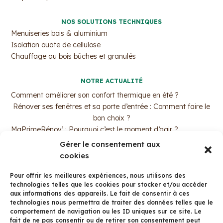
NOS SOLUTIONS TECHNIQUES
Menuiseries bois & aluminium
Isolation ouate de cellulose
Chauffage au bois bûches et granulés
NOTRE ACTUALITÉ
Comment améliorer son confort thermique en été ?
Rénover ses fenêtres et sa porte d’entrée : Comment faire le
bon choix ?
MaPrimeRénov’ : Pourquoi c’est le moment d’agir ?
Trouvez votre professionnel de l’isolation par ouate de
Gérer le consentement aux
cellulose !
cookies
La fenêtre bois aluminium avec Arbor&Sens
Pour offrir les meilleures expériences, nous utilisons des
technologies telles que les cookies pour stocker et/ou accéder
CONTACT
aux informations des appareils. Le fait de consentir à ces
125 Av. du Dr Valois, 38500 Voiron
technologies nous permettra de traiter des données telles que le
Tél: 04 58 15 01 01
comportement de navigation ou les ID uniques sur ce site. Le
fait de ne pas consentir ou de retirer son consentement peut
Formulaire de contact